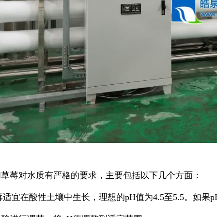
和草莓对水质有严格的要求
，主要包括以下几个方面：
莓适宜在酸性土壤中生长，理想的
pH
值为
4.5
至
5.5
。如果
p