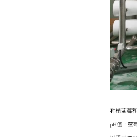
种植蓝莓
1.
pH
值
：蓝