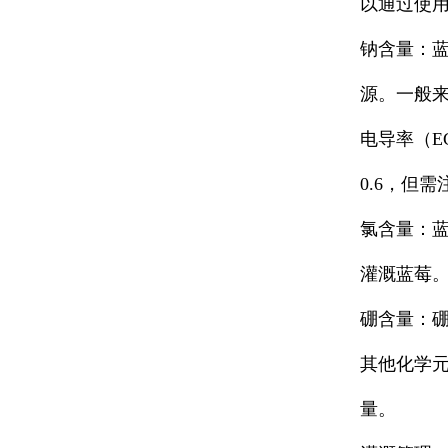
以通过使
2.
钠含量
：
源。一般
3.
电导率（
E
0.6
，但需
4.
氯含量
：
灌溉蓝莓
5.
硼含量
：
6.
其他化学
量。