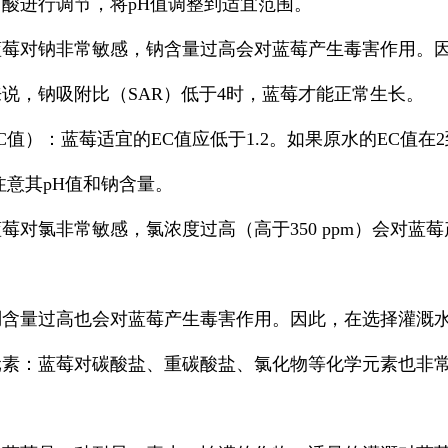
用酸进行调节，将
pH
值调整到适宜范围。
蓝莓对钠非常敏感，钠含量过高会对蓝莓产生毒害作用。
来说，钠吸附比（
SAR
）低于
4
时，蓝莓才能正常生长。
C
值）
：蓝莓适宜的
EC
值应低于
1.2
。如果原水的
EC
值在
2
注意其
pH
值和钠含量。
蓝莓对氯非常敏感，氯浓度过高（高于
350 ppm
）会对蓝莓
。
硼含量过高也会对蓝莓产生毒害作用。因此，在选择灌溉
元素
：蓝莓对碳酸盐、重碳酸盐、氯化物等化学元素也非