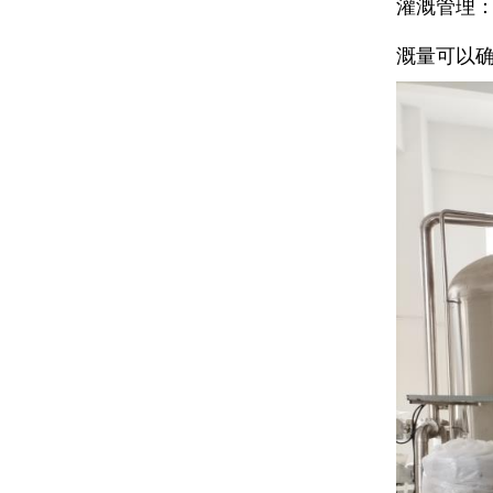
灌溉管理
溉量可以