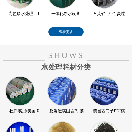
高盐废水处理 | 工
一体化净水设备 |
石英砂 | 活性炭过
业高盐废水零排放
农村饮水工程
滤器
查看更多
SHOWS
水处理耗材分类
杜邦膜(原美国陶
反渗透膜阻垢剂 膜
美国西门子EDI模
氏) 海德能反渗透膜
清洗剂 膜杀菌剂
块 美国通用GE EDI