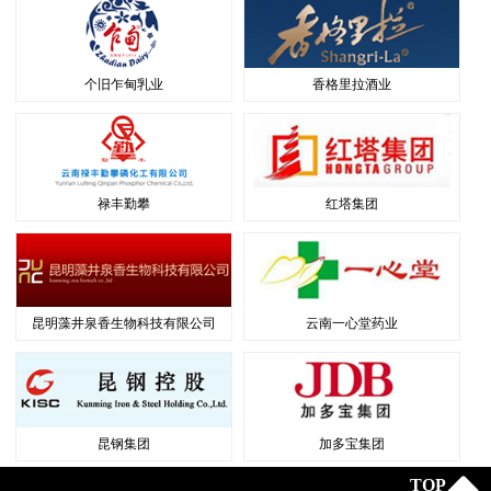
个旧乍甸乳业
香格里拉酒业
禄丰勤攀
红塔集团
昆明藻井泉香生物科技有限公司
云南一心堂药业
昆钢集团
加多宝集团
TOP