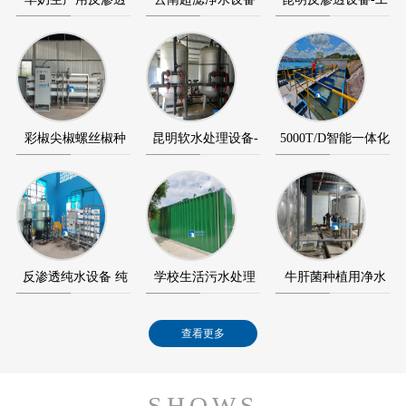
设备-反渗透纯水…
+反渗透纯水设备…
业反渗透纯水设…
彩椒尖椒螺丝椒种
昆明软水处理设备-
5000T/D智能一体化
植用超滤设备+反…
软化水设备-软水…
净水设备（净水…
反渗透纯水设备 纯
学校生活污水处理
牛肝菌种植用净水
水设备应用在澄…
智能化MBR膜一
设备应用在景洪宏…
查看更多
体…
SHOWS